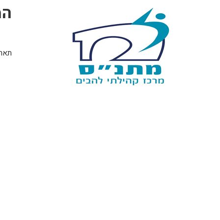
המ
תאריך 