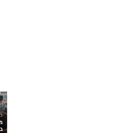
כל
מ
ב