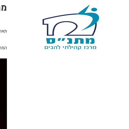
מה
תאריך האיר
המחז